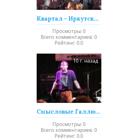
Квартал - Иркутское радио (Диско)
Просмотры
:
0
Всего комментариев
:
0
Рейтинг
:
0.0
10 г. назад
Смысловые Галлюцинации - Мы вошли в эту воду однажды (Live)
Просмотры
:
0
Всего комментариев
:
0
Рейтинг
:
0.0