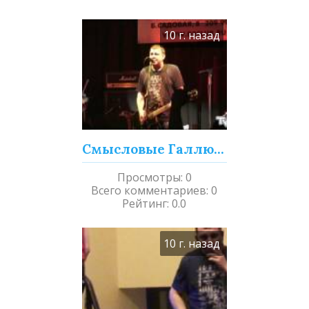
10 г. назад
Смысловые Галлюцинации - Мама, мы все тяжело больны (Live)
Просмотры
:
0
Всего комментариев
:
0
Рейтинг
:
0.0
10 г. назад