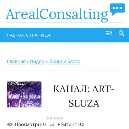
ArealConsalting
ГЛАВНАЯ СТРАНИЦА
Главная
»
Видео
»
Люди и блоги
КАНАЛ: ART-
SLUZA
Просмотры
: 0
Рейтинг
: 0.0