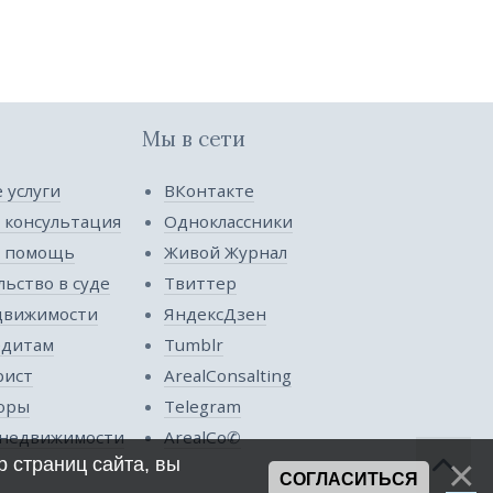
Мы в сети
 услуги
ВКонтакте
 консультация
Одноклассники
я помощь
Живой Журнал
ьство в суде
Твиттер
движимости
ЯндексДзен
едитам
Tumblr
рист
ArealConsalting
оры
Telegram
недвижимости
ArealCo✆
 страниц сайта, вы
СОГЛАСИТЬСЯ