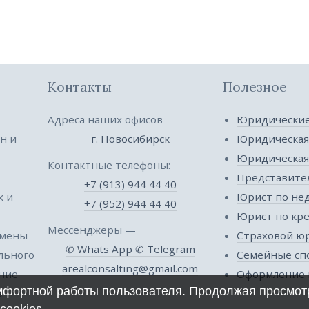
Контакты
Полезное
Адреса наших офисов —
Юридические
н и
г. Новосибирск
Юридическая
Юридическа
Контактные телефоны:
Представител
+7 (913) 944 44 40
х и
Юрист по не
+7 (952) 944 44 40
Юрист по кр
Мессенджеры —
 мены
Страховой ю
✆ Whats App
✆ Telegram
ельного
Семейные сп
arealconsalting@gmail.com
ение
Оформление 
омфортной работы пользователя. Продолжая просмотр
.