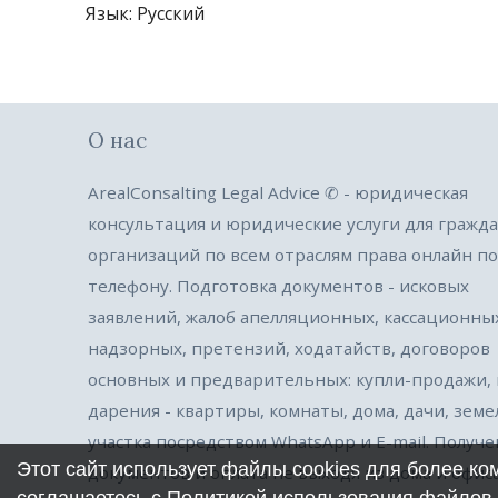
Язык
: Русский
О нас
ArealConsalting Legal Advice ✆ - юридическая
консультация и юридические услуги для гражда
организаций по всем отраслям права онлайн по
телефону. Подготовка документов - исковых
заявлений, жалоб апелляционных, кассационны
надзорных, претензий, ходатайств, договоров
основных и предварительных: купли-продажи,
дарения - квартиры, комнаты, дома, дачи, зем
участка посредством WhatsApp и E-mail. Получ
Этот сайт использует файлы cookies для более к
документов и оплата не выходя из дома и офиса