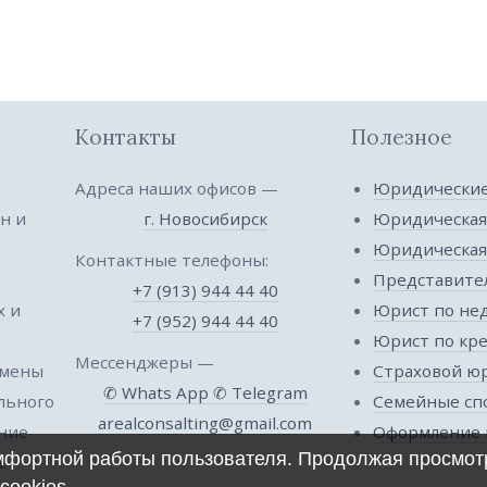
Контакты
Полезное
Адреса наших офисов —
Юридические
н и
г. Новосибирск
Юридическая
Юридическа
Контактные телефоны:
Представител
+7 (913) 944 44 40
х и
Юрист по не
+7 (952) 944 44 40
Юрист по кр
Мессенджеры —
 мены
Страховой ю
✆ Whats App
✆ Telegram
ельного
Семейные сп
arealconsalting@gmail.com
ение
Оформление 
омфортной работы пользователя. Продолжая просмотр
.