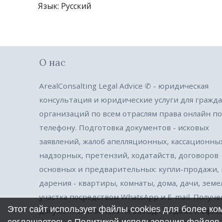
Язык
: Русский
О нас
ArealConsalting Legal Advice ✆ - юридическая
консультация и юридические услуги для гражда
организаций по всем отраслям права онлайн по
телефону. Подготовка документов - исковых
заявлений, жалоб апелляционных, кассационны
надзорных, претензий, ходатайств, договоров
основных и предварительных: купли-продажи,
дарения - квартиры, комнаты, дома, дачи, зем
участка посредством WhatsApp и E-mail. Получ
Этот сайт использует файлы cookies для более к
документов и оплата не выходя из дома и офиса