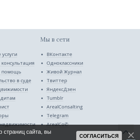
Мы в сети
 услуги
ВКонтакте
 консультация
Одноклассники
я помощь
Живой Журнал
ьство в суде
Твиттер
движимости
ЯндексДзен
едитам
Tumblr
рист
ArealConsalting
оры
Telegram
недвижимости
ArealCo✆
 страниц сайта, вы
СОГЛАСИТЬСЯ