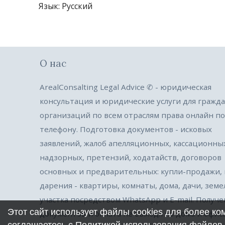
Язык
: Русский
О нас
ArealConsalting Legal Advice ✆ - юридическая
консультация и юридические услуги для гражда
организаций по всем отраслям права онлайн по
телефону. Подготовка документов - исковых
заявлений, жалоб апелляционных, кассационны
надзорных, претензий, ходатайств, договоров
основных и предварительных: купли-продажи,
дарения - квартиры, комнаты, дома, дачи, зем
участка посредством WhatsApp и E-mail. Получ
Этот сайт использует файлы cookies для более к
документов и оплата не выходя из дома и офиса