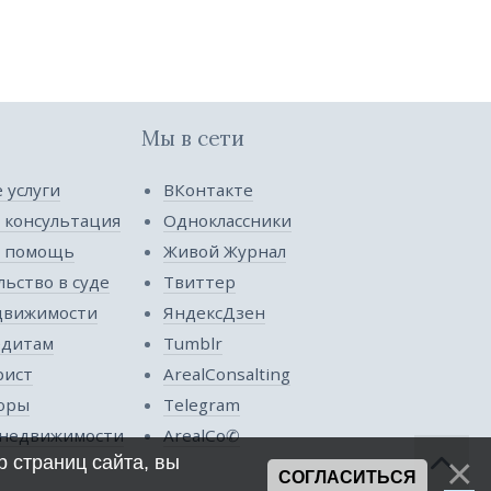
Мы в сети
 услуги
ВКонтакте
 консультация
Одноклассники
я помощь
Живой Журнал
ьство в суде
Твиттер
движимости
ЯндексДзен
едитам
Tumblr
рист
ArealConsalting
оры
Telegram
недвижимости
ArealCo✆
 страниц сайта, вы
СОГЛАСИТЬСЯ