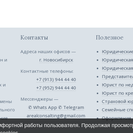
Контакты
Полезное
Адреса наших офисов —
Юридические
н и
г. Новосибирск
Юридическая
Юридическа
Контактные телефоны:
Представител
+7 (913) 944 44 40
х и
Юрист по не
+7 (952) 944 44 40
Юрист по кр
Мессенджеры —
 мены
Страховой ю
✆ Whats App
✆ Telegram
ельного
Семейные сп
arealconsalting@gmail.com
ение
Оформление 
омфортной работы пользователя. Продолжая просмотр
.