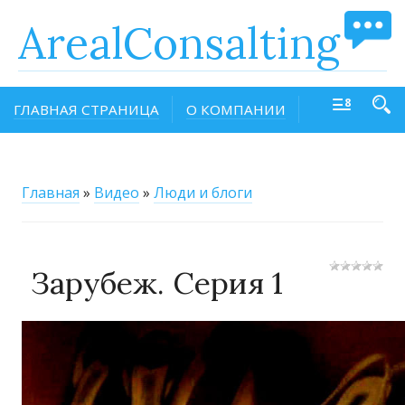
ArealConsalting
ГЛАВНАЯ СТРАНИЦА
О КОМПАНИИ
Главная
»
Видео
»
Люди и блоги
Зарубеж. Серия 1