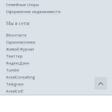
Семейные споры
Оформление недвижимости
Мы в сети
ВКонтакте
Одноклассники
Живой Журнал
Твиттер
ЯндексДзен
Tumblr
ArealConsalting
Telegram
ArealCo✆