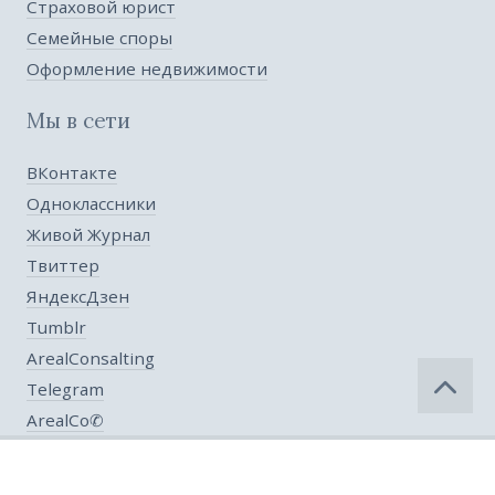
Страховой юрист
Семейные споры
Оформление недвижимости
Мы в сети
ВКонтакте
Одноклассники
Живой Журнал
Твиттер
ЯндексДзен
Tumblr
ArealConsalting
Telegram
ArealCo✆