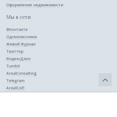
Оформление недвижимости
Мы в сети
ВКонтакте
Одноклассники
Живой Журнал
Твиттер
ЯндексДзен
Tumblr
ArealConsalting
Telegram
ArealCo✆