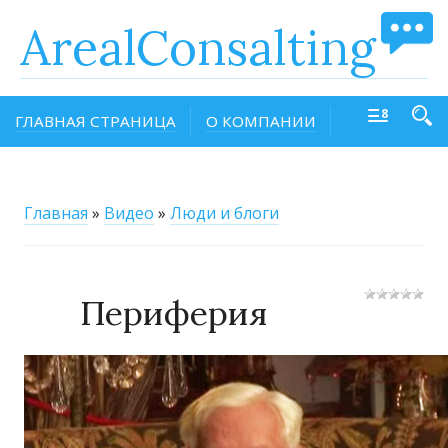
ArealConsalting
ГЛАВНАЯ СТРАНИЦА
О КОМПАНИИ
Главная
»
Видео
»
Люди и блоги
Периферия