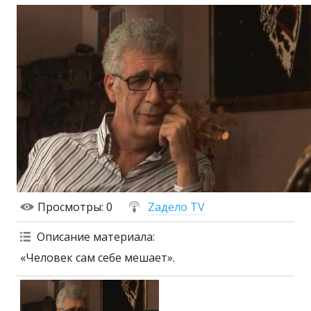
Просмотры
: 0
Zадело TV
Описание материала
:
«Человек сам себе мешает».