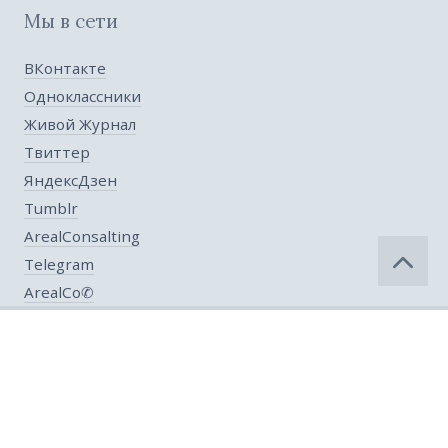
Мы в сети
ВКонтакте
Одноклассники
Живой Журнал
Твиттер
ЯндексДзен
Tumblr
ArealConsalting
Telegram
ArealCo✆