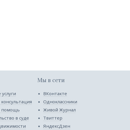
Мы в сети
 услуги
ВКонтакте
 консультация
Одноклассники
я помощь
Живой Журнал
ьство в суде
Твиттер
движимости
ЯндексДзен