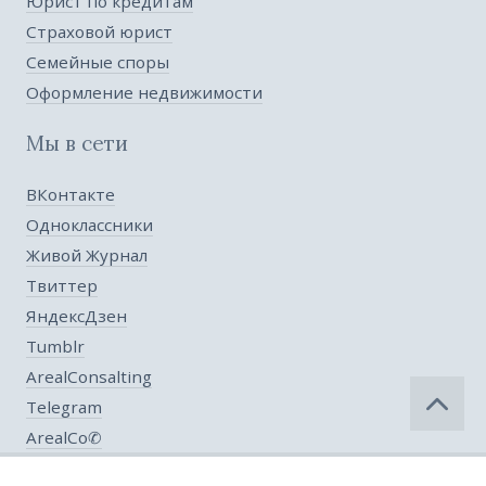
Юрист по кредитам
Страховой юрист
Семейные споры
Оформление недвижимости
Мы в сети
ВКонтакте
Одноклассники
Живой Журнал
Твиттер
ЯндексДзен
Tumblr
ArealConsalting
Telegram
ArealCo✆