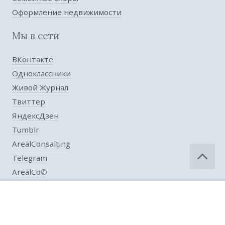
Оформление недвижимости
Мы в сети
ВКонтакте
Одноклассники
Живой Журнал
Твиттер
ЯндексДзен
Tumblr
ArealConsalting
Telegram
ArealCo✆