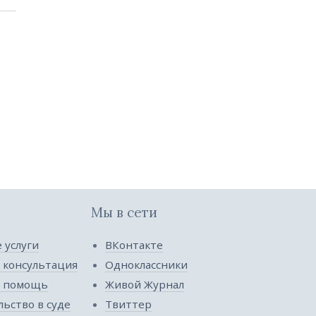
Мы в сети
 услуги
ВКонтакте
 консультация
Одноклассники
я помощь
Живой Журнал
ьство в суде
Твиттер