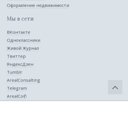
Оформление недвижимости
Мы в сети
ВКонтакте
Одноклассники
Живой Журнал
Твиттер
ЯндексДзен
Tumblr
ArealConsalting
Telegram
ArealCo✆