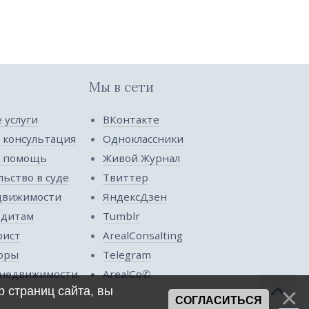
Мы в сети
 услуги
ВКонтакте
 консультация
Одноклассники
я помощь
Живой Журнал
ьство в суде
Твиттер
движимости
ЯндексДзен
едитам
Tumblr
рист
ArealConsalting
оры
Telegram
недвижимости
ArealCo✆
 страниц сайта, вы
СОГЛАСИТЬСЯ