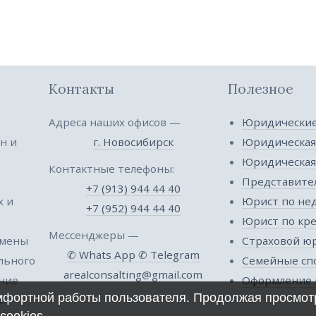
Контакты
Полезное
Адреса наших офисов —
Юридические
н и
г. Новосибирск
Юридическая
Юридическа
Контактные телефоны:
Представител
+7 (913) 944 44 40
х и
Юрист по не
+7 (952) 944 44 40
Юрист по кр
Мессенджеры —
 мены
Страховой ю
✆ Whats App
✆ Telegram
ельного
Семейные сп
arealconsalting@gmail.com
ение
Оформление 
омфортной работы пользователя. Продолжая просмотр
.