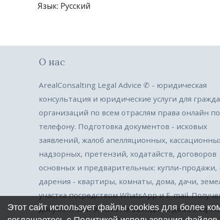
Язык
: Русский
О нас
ArealConsalting Legal Advice ✆ - юридическая
консультация и юридические услуги для гражда
организаций по всем отраслям права онлайн по
телефону. Подготовка документов - исковых
заявлений, жалоб апелляционных, кассационны
надзорных, претензий, ходатайств, договоров
основных и предварительных: купли-продажи,
дарения - квартиры, комнаты, дома, дачи, зем
участка посредством WhatsApp и E-mail. Получ
Этот сайт использует файлы cookies для более к
документов и оплата не выходя из дома и офиса